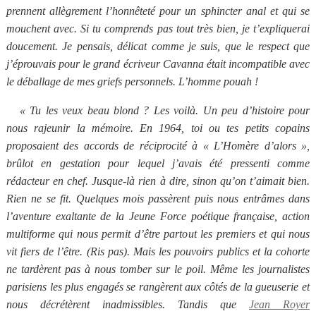
prennent allègrement l’honnêteté pour un sphincter anal et qui se
mouchent avec. Si tu comprends pas tout très bien, je t’expliquerai
doucement. Je pensais, délicat comme je suis, que le respect que
j’éprouvais pour le grand écriveur Cavanna était incompatible avec
le déballage de mes griefs personnels. L’homme pouah !
« Tu les veux beau blond ? Les voilà. Un peu d’histoire pour
nous rajeunir la mémoire. En 1964, toi ou tes petits copains
proposaient des accords de réciprocité à « L’Homère d’alors »,
brûlot en gestation pour lequel j’avais été pressenti comme
rédacteur en chef. Jusque-là rien à dire, sinon qu’on t’aimait bien.
Rien ne se fit. Quelques mois passèrent puis nous entrâmes dans
l’aventure exaltante de
la Jeune
Force
poétique française, action
multiforme qui nous permit d’être partout les premiers et qui nous
vit fiers de l’être. (Ris pas). Mais les pouvoirs publics et la cohorte
ne tardèrent pas à nous tomber sur le poil. Même les journalistes
parisiens les plus engagés se rangèrent aux côtés de la gueuserie et
nous décrétèrent inadmissibles. Tandis que
Jean Royer