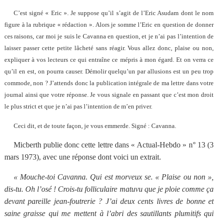
C’est signé « Eric ». Je suppose qu’il s’agit de l’Eric Asudam dont le nom
figure à la rubrique « rédaction ». Alors je somme l’Eric en question de donner
ces raisons, car moi je suis le Cavanna en question, et je n’ai pas l’intention de
laisser passer cette petite lâcheté sans réagir. Vous allez donc, plaise ou non,
expliquer à vos lecteurs ce qui entraîne ce mépris à mon égard. Et on verra ce
qu’il en est, on pourra causer. Démolir quelqu’un par allusions est un peu trop
commode, non ? J’attends donc la publication intégrale de ma lettre dans votre
journal ainsi que votre réponse. Je vous signale en passant que c’est mon droit
le plus strict et que je n’ai pas l’intention de m’en priver.
Ceci dit, et de toute façon, je vous emmerde.
Signé : Cavanna.
Micberth publie donc cette lettre dans « Actual-Hebdo » n° 13 (3
mars 1973), avec une réponse dont voici un extrait.
« Mouche-toi Cavanna. Qui est morveux se. « Plaise ou non »,
dis-tu. Oh l’osé ! Crois-tu folliculaire matuvu que je ploie comme ça
devant pareille jean-foutrerie ? J’ai deux cents livres de bonne et
saine graisse qui me mettent à l’abri des sautillants plumitifs qui