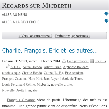
Regards sur Micberth
ALLER AU MENU
ALLER À LA RECHERCHE
« Vers l'obscurantisme ?
-
Définitions, aphorismes »
Charlie, François, Eric et les autres...
Par Annick Morel,
samedi, 1 février 2014.
Lien permanent
Ici et là
A.D.G.
Actual-Hebdo
Albert Paraz
Alphonse Boudard
autobusiaque
Charlie Hebdo
Céline (L.-F.)
Eric Asudam
François Cavanna
Hara-Kiri
Jean Royer
l école de Tours
Louis-Ferdinand Céline
Micberth
nouvelle droite
Nouvelle Droite française
François Cavanna
vient de partir. L’hommage des médias est
unanime : une grande plume vient de disparaître. Nous l’évoquions