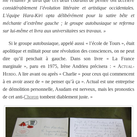
me résumer je dirai que ces deux courants de pensée ont accéléré
considérablement l’évolution littéraire et artistique occidentales.
L’équipe Hara-Kiri opta délibérément pour la satire bête et
méchante d’extrême gauche ; le groupe autobusiaque se referma
sur lui-même et livra aux universitaires ses travaux. »
Si le groupe autobusiaque, appelé aussi « l’école de Tours », était
apolitique et militait pour une révolution des consciences, on ne peut
dire qu’il penchait à gauche. Dans son livre «
La France
marginale », paru en 1975, Irène Andrieu précisera : «
Actual-
Hebdo
. A lire avant ou après « Charlie » pour ceux qui commencent
à en avoir assez de « ne penser qu’à ça ». Actual est une entreprise
de démolition personnelle, Asudam est nerveux, mais les pronostics
de cet anti-
Choron
tombent diablement juste. »