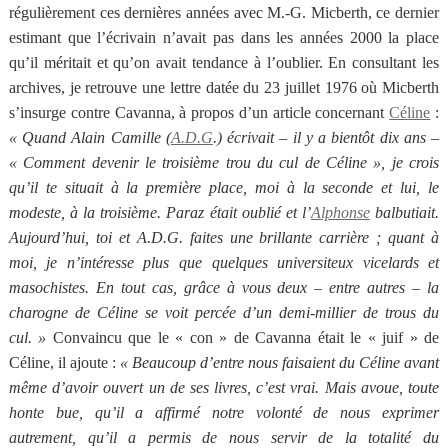
régulièrement ces dernières années avec M.-G. Micberth, ce dernier
estimant que l’écrivain n’avait pas dans les années 2000 la place
qu’il méritait et qu’on avait tendance à l’oublier. En consultant les
archives, je retrouve une lettre datée du 23 juillet 1976 où Micberth
s’insurge contre Cavanna, à propos d’un article concernant
Céline
:
« Quand Alain Camille (
A.D.G
.) écrivait – il y a bientôt dix ans –
« Comment devenir le troisième trou du cul de Céline », je crois
qu’il te situait à la première place, moi à la seconde et lui, le
modeste, à la troisième. Paraz était oublié et l’
Alphonse
balbutiait.
Aujourd’hui, toi et A.D.G. faites une brillante carrière ; quant à
moi, je n’intéresse plus que quelques universiteux vicelards et
masochistes. En tout cas, grâce à vous deux – entre autres – la
charogne de Céline se voit percée d’un demi-millier de trous du
cul. »
Convaincu que le « con » de Cavanna était le « juif » de
Céline, il ajoute :
« Beaucoup d’entre nous faisaient du Céline avant
même d’avoir ouvert un de ses livres, c’est vrai. Mais avoue, toute
honte bue, qu’il a affirmé notre volonté de nous exprimer
autrement, qu’il a permis de nous servir de la totalité du