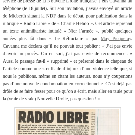
service de presse de
la Nouvelle
Droite
française, j’eus Cavanna au
téléphone (le 18 juillet). Sur son invitation, j’avais envoyé un article
de Micberth situant
la NDF
dans le débat, pour publication dans la
rubrique « Radio Libre » de « Charlie Hebdo ». Cet article reprenait
un texte antimilitariste intitulé « Nier l’armée », publié quelques
années plus tôt dans « Le Réfractaire » par
May Picqueray
.
Cavanna me déclara qu’il ne pouvait tout publier : « J’ai pas envie
d’avoir un procès. On en sort, j’ai pas envie de recommencer. »
Aussi le passage fut-il « supprimé » et présenté dans le chapeau de
l’article comme une « enfilade d’injures d’une violence telle que, si
nous le publiions, même en citant les auteurs, nous n’y couperions
pas d’une nouvelle condamnation en correctionnelle. C’est déjà pas
drôle de se faire fesser pour ce qu’on a écrit, mais aller en taule pour
la (vraie de vraie) Nouvelle Droite, pas question ! »