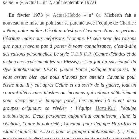
peine. »
(« Actual » n° 2, août-septembre 1972)
En février 1973 («
Actual-Hebdo
» n° 8), Micberth fait à
nouveau une mise au point sur sa parenté avec l’équipe de Charlie :
« Non, notre maître d’écriture n’est pas Cavanna. Nous respectons
l’écriture mais nous méprisons l’homme. Et cela pour des raisons
que nous n’avons pas à porter à votre connaissance, c’est-à-dire
des raisons personnelles. Le style
C.E.R.E.P
. (Centre d'études et de
recherches expérimentales du Plessis) est en fait un succédané du
style autobusiaque J.F.P.F. (Jeune Force poétique française). Je
vous assure bien que nous n’avons pas attendu Cavanna pour
écrire mal. Il y eut après Céline et au sortir de la guerre, tout un
courant d’écrivains illustres ou inconnus qui adopta délibérément
pour s’exprimer le langage parlé. Les années 60 virent deux
groupes originaux se révéler : l’équipe
Hara-Kiri
, l’équipe
autobusiaque
. Deux personnes aujourd’hui connaissent, l’une la
célébrité, l’autre la notoriété ; Cavanna pour l’équipe Hara-Kiri et
Alain Camille dit A.D.G. pour le groupe autobusiaque. (...) Pour