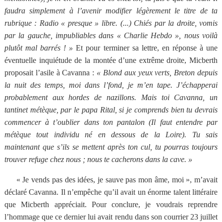
faudra simplement à l’avenir modifier légèrement le titre de ta
rubrique : Radio « presque » libre. (...) Chiés par la droite, vomis
par la gauche, impubliables dans « Charlie Hebdo », nous voilà
plutôt mal barrés ! »
Et pour terminer sa lettre, en réponse à une
éventuelle inquiétude de la montée d’une extrême droite, Micberth
proposait l’asile à Cavanna :
« Blond aux yeux verts, Breton depuis
la nuit des temps, moi dans l’fond, je m’en tape. J’échapperai
probablement aux hordes de nazillons. Mais toi Cavanna, un
tantinet métèque, par le papa Rital, si je comprends bien tu devrais
commencer à t’oublier dans ton pantalon (Il faut entendre par
métèque tout individu né en dessous de
la Loire
). Tu sais
maintenant que s’ils se mettent après ton cul, tu pourras toujours
trouver refuge chez nous ; nous te cacherons dans la cave. »
« Je vends pas des idées, je sauve pas mon âme, moi », m’avait
déclaré Cavanna. Il n’empêche qu’il avait un énorme talent littéraire
que Micberth appréciait. Pour conclure, je voudrais reprendre
l’hommage que ce dernier lui avait rendu dans son courrier 23 juillet