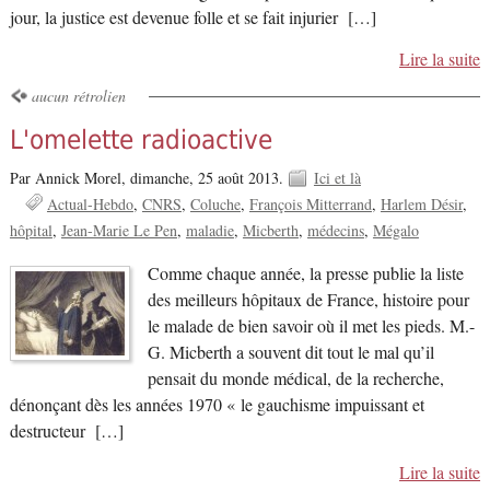
jour, la justice est devenue folle et se fait injurier […]
Lire la suite
aucun rétrolien
L'omelette radioactive
Par Annick Morel,
dimanche, 25 août 2013.
Ici et là
Actual-Hebdo
CNRS
Coluche
François Mitterrand
Harlem Désir
hôpital
Jean-Marie Le Pen
maladie
Micberth
médecins
Mégalo
Comme chaque année, la presse publie la liste
des meilleurs hôpitaux de France, histoire pour
le malade de bien savoir où il met les pieds. M.-
G. Micberth a souvent dit tout le mal qu’il
pensait du monde médical, de la recherche,
dénonçant dès les années 1970 « le gauchisme impuissant et
destructeur […]
Lire la suite