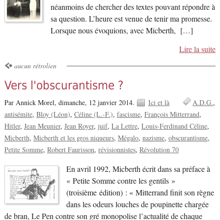
néanmoins de chercher des textes pouvant répondre à
sa question. L’heure est venue de tenir ma promesse.
Lorsque nous évoquions, avec Micberth, […]
Lire la suite
aucun rétrolien
Vers l'obscurantisme ?
Par Annick Morel,
dimanche, 12 janvier 2014.
Ici et là
A.D.G.
antisémite
Bloy (Léon)
Céline (L.-F.)
fascisme
François Mitterrand
Hitler
Jean Meunier
Jean Royer
juif
La Lettre
Louis-Ferdinand Céline
Micberth
Micberth et les gros niqueurs
Mégalo
nazisme
obscurantisme
Petite Somme
Robert Faurisson
révisionnistes
Révolution 70
En avril 1992, Micberth écrit dans sa préface à
« Petite Somme contre les gentils »
(troisième édition) : « Mitterrand finit son règne
dans les odeurs louches de poupinette chargée
de bran, Le Pen contre son gré monopolise l’actualité de chaque