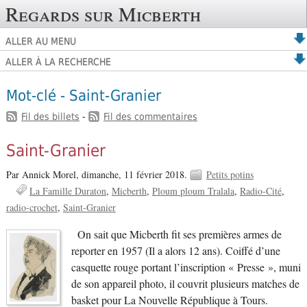
Regards sur Micberth
ALLER AU MENU
ALLER À LA RECHERCHE
Mot-clé - Saint-Granier
Fil des billets
-
Fil des commentaires
Saint-Granier
Par Annick Morel,
dimanche, 11 février 2018.
Petits potins
La Famille Duraton
Micberth
Ploum ploum Tralala
Radio-Cité
radio-crochet
Saint-Granier
On sait que Micberth fit ses premières armes de
reporter en 1957 (Il a alors 12 ans). Coiffé d’une
casquette rouge portant l’inscription « Presse », muni
de son appareil photo, il couvrit plusieurs matches de
basket pour La Nouvelle République à Tours.