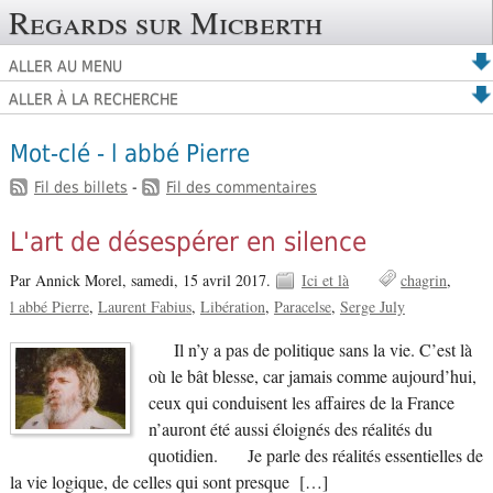
Regards sur Micberth
ALLER AU MENU
ALLER À LA RECHERCHE
Mot-clé - l abbé Pierre
Fil des billets
-
Fil des commentaires
L'art de désespérer en silence
Par Annick Morel,
samedi, 15 avril 2017.
Ici et là
chagrin
l abbé Pierre
Laurent Fabius
Libération
Paracelse
Serge July
Il n’y a pas de politique sans la vie. C’est là
où le bât blesse, car jamais comme aujourd’hui,
ceux qui conduisent les affaires de la France
n’auront été aussi éloignés des réalités du
quotidien. Je parle des réalités essentielles de
la vie logique, de celles qui sont presque […]