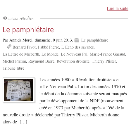
Lire la suite
aucun rétrolien
Le pamphlétaire
Par Annick Morel,
dimanche, 9 juin 2013.
Le pamphlétaire
Bernard Pivot
l abbé Pierre
L Echo des savanes
La Lettre de Micberth
Le Monde
Le Nouveau Pal
Marie-France Garaud
Michel Platini
Raymond Barre
Révolution droitiste
Thierry Pfister
Tribune libre
Les années 1980 « Révolution droitiste » et
« Le Nouveau Pal » La fin des années 1970 et
le début de la décennie suivante seront marqués
par le développement de la NDF (mouvement
créé en 1973 par Micberth), après « l’été de la
nouvelle droite » déclenché par Thierry Pfister. Micberth donne
alors de […]